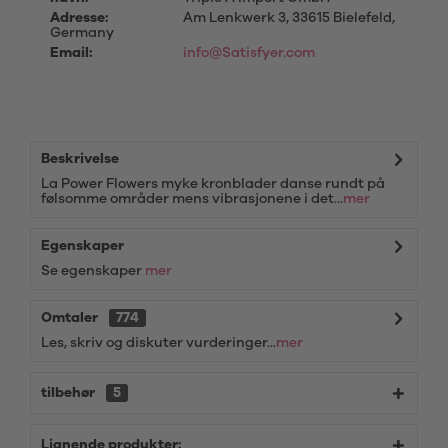
Adresse:
Am Lenkwerk 3, 33615 Bielefeld,
Germany
Email:
info@Satisfyer.com
Beskrivelse
La Power Flowers myke kronblader danse rundt på
følsomme områder mens vibrasjonene i det...
mer
Egenskaper
Se egenskaper
mer
Omtaler
774
Les, skriv og diskuter vurderinger...
mer
tilbehør
5
Lignende produkter: