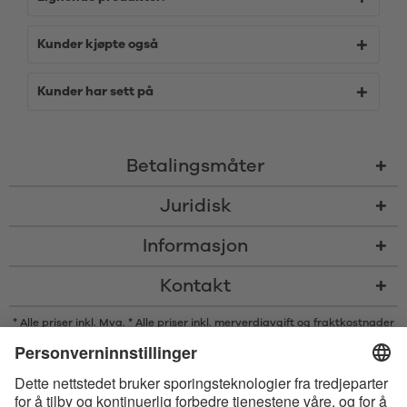
Kunder kjøpte også
Kunder har sett på
Betalingsmåter
Juridisk
Informasjon
Kontakt
* Alle priser inkl. Mva. * Alle priser inkl. merverdiavgift og
fraktkostnader
og om nødvendig avgifter med mindre annet er angitt
* Bluetooth®s ordmerke og logoer er registrerte varemerker som eies av
Bluetooth SIG, Inc., og enhver bruk av slike merker av Satisfyer GmbH