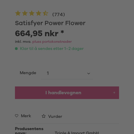
(
774
)
Satisfyer Power Flower
664,95 nkr *
inkl. mva.
pluss portokonstnader
Klar til å sendes etter 1–2 dager
Mengde
I handlevognen
Merk
Vurder
Produsentens
navn:
Triple A Import GmbH