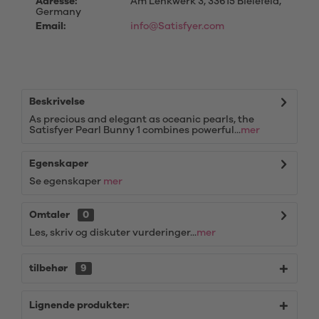
Adresse:
Am Lenkwerk 3, 33615 Bielefeld,
Germany
Email:
info@Satisfyer.com
Beskrivelse
As precious and elegant as oceanic pearls, the
Satisfyer Pearl Bunny 1 combines powerful...
mer
Egenskaper
Se egenskaper
mer
Omtaler
0
Les, skriv og diskuter vurderinger...
mer
tilbehør
9
Lignende produkter: