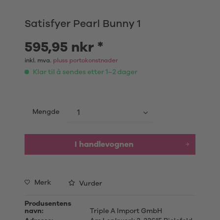
Satisfyer Pearl Bunny 1
595,95 nkr *
inkl. mva.
pluss portokonstnader
Klar til å sendes etter 1–2 dager
Mengde
I handlevognen
Merk
Vurder
Produsentens
navn:
Triple A Import GmbH