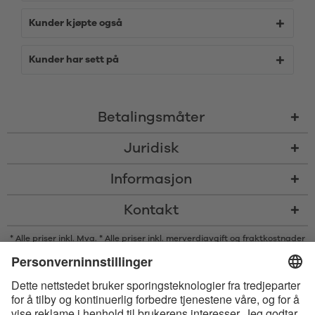
Kunder kjøpte også
Kunder har sett på
Betalingsmåter
Juridisk
Informasjon
Kontakt
* Alle priser inkl. Mva. * Alle priser inkl. merverdiavgift og
fraktkostnader
og om nødvendig avgifter med mindre annet er angitt
* Bluetooth®s ordmerke og logoer er registrerte varemerker som eies av
Bluetooth SIG, Inc., og enhver bruk av slike merker av Satisfyer GmbH
skjer på lisens.