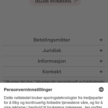
DECLARE WITHDRAWAL
Betalingsmåter
Juridisk
Informasjon
Kontakt
* Alle priser inkl. Mva. * Alle priser inkl. merverdiavgift og
fraktkostnader
og om nødvendig avgifter med mindre annet er angitt
* Bluetooth®s ordmerke og logoer er registrerte varemerker som eies av
Bluetooth SIG, Inc., og enhver bruk av slike merker av Satisfyer GmbH
skjer på lisens.