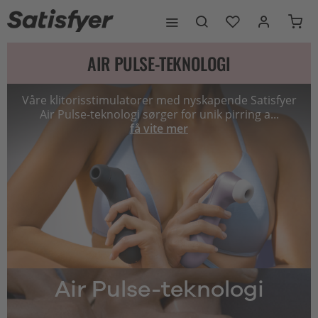
AIR PULSE-TEKNOLOGI
Våre klitorisstimulatorer med nyskapende Satisfyer
Air Pulse-teknologi sørger for unik pirring a...
få vite mer
Air Pulse-teknologi