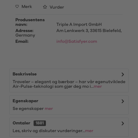
Merk
Vurder
Produsentens
navn:
Triple A Import GmbH
Adresse:
Am Lenkwerk 3, 33615 Bielefeld,
Germany
Email:
info@Satisfyer.com
Beskrivelse
Traveler – elegant og bærbar – har vår egenutviklede
Air-Pulse-teknologi som gjør deg mo i...
mer
Egenskaper
Se egenskaper
mer
Omtaler
1881
Les, skriv og diskuter vurderinger...
mer