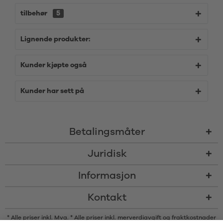
tilbehør
5
Lignende produkter:
Kunder kjøpte også
Kunder har sett på
Betalingsmåter
Juridisk
Informasjon
Kontakt
* Alle priser inkl. Mva. * Alle priser inkl. merverdiavgift og
fraktkostnader