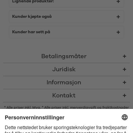
Lignende produkter:
Kunder kjøpte også
Kunder har sett på
Betalingsmåter
Juridisk
Informasjon
Kontakt
* Alle priser inkl. Mva. * Alle priser inkl. merverdiavgift og
fraktkostnader
og om nødvendig avgifter med mindre annet er angitt
* Bluetooth®s ordmerke og logoer er registrerte varemerker som eies av
Bluetooth SIG, Inc., og enhver bruk av slike merker av Satisfyer GmbH