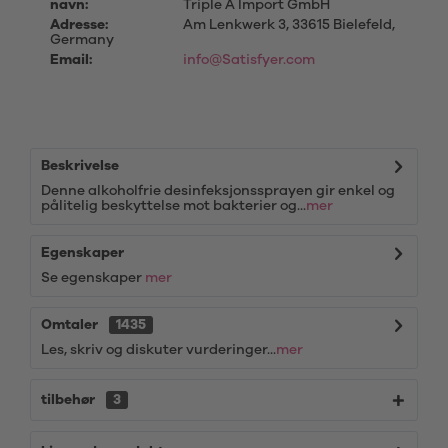
navn:
Triple A Import GmbH
Adresse:
Am Lenkwerk 3, 33615 Bielefeld,
Germany
Email:
info@Satisfyer.com
Beskrivelse
Denne alkoholfrie desinfeksjonssprayen gir enkel og
pålitelig beskyttelse mot bakterier og...
mer
Egenskaper
Se egenskaper
mer
Omtaler
1435
Les, skriv og diskuter vurderinger...
mer
tilbehør
3