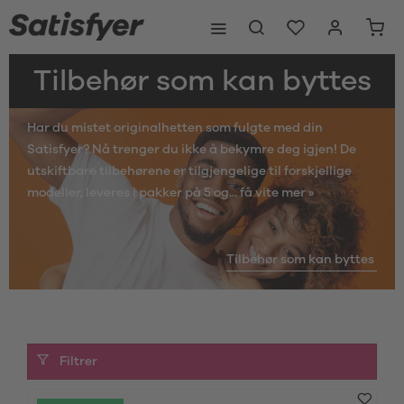
Tilbehør som kan byttes
Har du mistet originalhetten som fulgte med din
Satisfyer? Nå trenger du ikke å bekymre deg igjen! De
utskiftbare tilbehørene er tilgjengelige til forskjellige
modeller, leveres i pakker på 5 og...
få vite mer »
Tilbehør som kan byttes
Filtrer