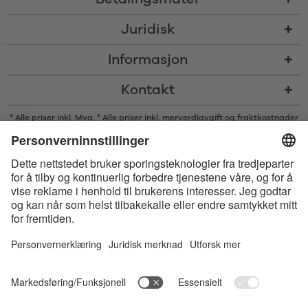
Juridisk
Informasjon
Kontakt
* Alle priser inkl. Mva. * Alle priser inkl. merverdiavgift og
fraktkostnader
og om nødvendig avgifter med mindre annet er angitt
* Bluetooth®s ordmerke og logoer er registrerte varemerker som eies av
Bluetooth SIG, Inc., og enhver bruk av slike merker av Satisfyer GmbH
skjer på lisens.