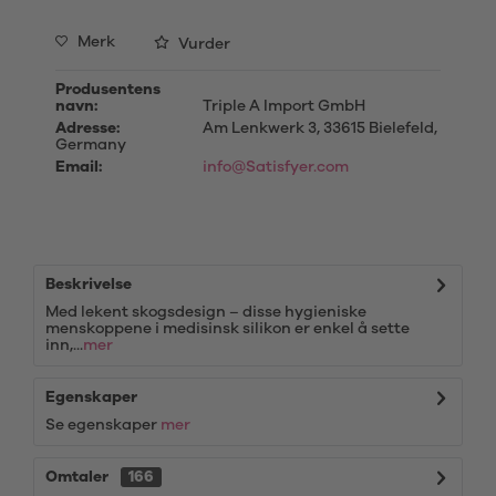
Merk
Vurder
Produsentens
navn:
Triple A Import GmbH
Adresse:
Am Lenkwerk 3, 33615 Bielefeld,
Germany
Email:
info@Satisfyer.com
Beskrivelse
Med lekent skogsdesign – disse hygieniske
menskoppene i medisinsk silikon er enkel å sette
inn,...
mer
Egenskaper
Se egenskaper
mer
Omtaler
166