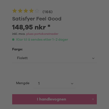
(
166
)
Satisfyer Feel Good
148,95 nkr *
inkl. mva.
pluss portokonstnader
Klar til å sendes etter 1–2 dager
Farge:
Mengde
I handlevognen