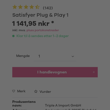
(
142
)
Satisfyer Plug & Play 1
1 141,95 nkr *
inkl. mva.
pluss portokonstnader
Klar til å sendes etter 1–2 dager
Mengde
I handlevognen
Merk
Vurder
Produsentens
navn:
Triple A Import GmbH