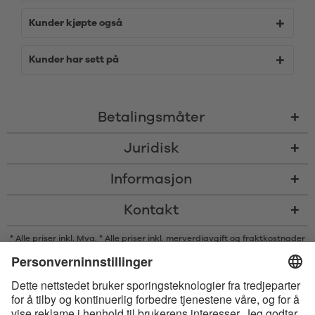
Kunder kjøpte også
Kunder har sett på
Betalingsmåter
Juridisk
Informasjon
Kontakt
* Alle priser inkl. Mva. * Alle priser inkl. merverdiavgift og
fraktkostnader
og om nødvendig avgifter med mindre annet er angitt
* Bluetooth®s ordmerke og logoer er registrerte varemerker som eies av
Bluetooth SIG, Inc., og enhver bruk av slike merker av Satisfyer GmbH
skjer på lisens.