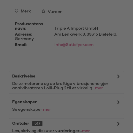
Merk
Vurder
Produsentens
navn:
Triple A Import GmbH
Adresse:
Am Lenkwerk 3, 33615 Bielefeld,
Germany
Email:
info@Satisfyer.com
Beskrivelse
De to motorene og de kraftige vibrasjonene gjør
analvibratoren Lolli-Plug 2 til et virkelig...
mer
Egenskaper
Se egenskaper
mer
Omtaler
517
Les, skriv og diskuter vurderinger...
mer