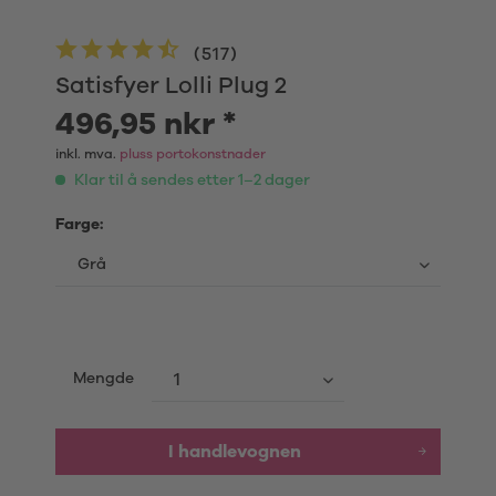
(
517
)
Satisfyer Lolli Plug 2
496,95 nkr *
inkl. mva.
pluss portokonstnader
Klar til å sendes etter 1–2 dager
Farge:
Mengde
I handlevognen