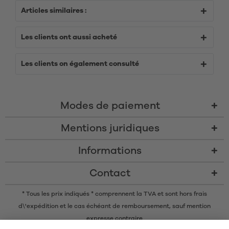
Articles similaires :
Les clients ont aussi acheté
Les clients on également consulté
Modes de paiement
Mentions juridiques
Informations
Contact
* Tous les prix indiqués * comprennent la TVA et sont
hors frais
d\'expédition
et le cas échéant de remboursement, sauf mention
expresse contraire