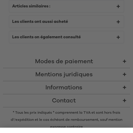
Articles similaires :
Les clients ont aussi acheté
Les clients on également consulté
Modes de paiement
Mentions juridiques
Informations
Contact
* Tous les prix indiqués * comprennent la TVA et sont
hors frais
d\'expédition
et le cas échéant de remboursement, sauf mention
expresse contraire