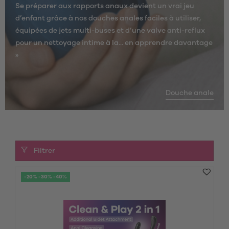
Se préparer aux rapports anaux devient un vrai jeu
d’enfant grâce à nos douches anales faciles à utiliser,
équipées de jets multi-buses et d’une valve anti-reflux
pour un nettoyage intime à la...
en apprendre davantage
»
Douche anale
Filtrer
-20% -30% -40%