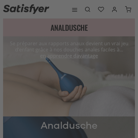
ANALDUSCHE
Se préparer aux rapports anaux devient un vrai jeu
d’enfant grâce à nos douches anales faciles à...
en apprendre davantage
Analdusche