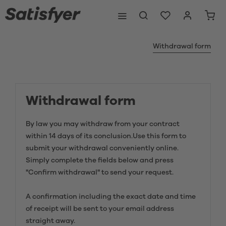
Withdrawal form
Withdrawal form
By law you may withdraw from your contract
within 14 days of its conclusion.Use this form to
submit your withdrawal conveniently online.
Simply complete the fields below and press
"Confirm withdrawal" to send your request.
A confirmation including the exact date and time
of receipt will be sent to your email address
straight away.