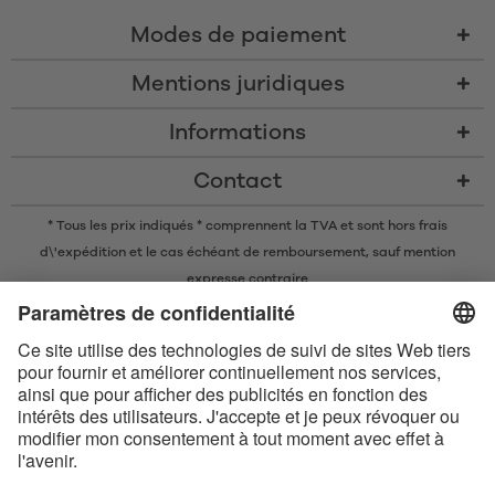
Modes de paiement
Mentions juridiques
Informations
Contact
* Tous les prix indiqués * comprennent la TVA et sont
hors frais
d\'expédition
et le cas échéant de remboursement, sauf mention
expresse contraire
* La marque nominative et les logos Bluetooth® sont des marques
commerciales déposées appartenant à Bluetooth SIG, Inc. et toute
utilisation de ces marques par Satisfyer GmbH est soumise à une licence.
Apple, le logo Apple et Apple Watch sont des marques commerciales
d’Apple Inc. Google Play et le logo Google Play sont des marques
commerciales de Google LLC.