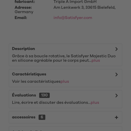
fabricant:
Triple A Import GmbH
Adresse:
Am Lenkwerk 3, 33615 Bielefeld,
Germany
Email:
info@Satisfyer.com
Description
Grâce à sa boucle rotative, le Satisfyer Majestic Duo
en silicone agréable pour le corps peut...
plus
Caractéristiques
Voir les caractéristiques
plus
Évaluations
130
Lire, écrire et discuter des évaluations...
plus
accessoires
6