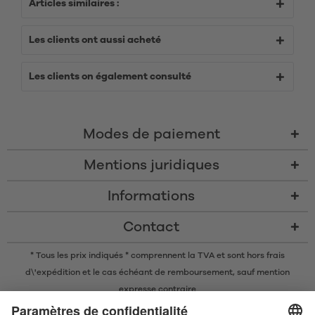
Articles similaires :
Les clients ont aussi acheté
Les clients on également consulté
Modes de paiement
Mentions juridiques
Informations
Contact
* Tous les prix indiqués * comprennent la TVA et sont
hors frais
d\'expédition
et le cas échéant de remboursement, sauf mention
expresse contraire
* La marque nominative et les logos Bluetooth® sont des marques