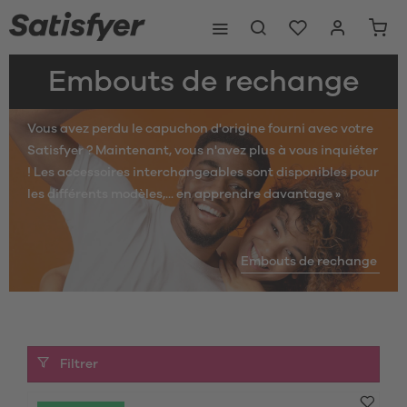
Embouts de rechange
Vous avez perdu le capuchon d'origine fourni avec votre
Satisfyer ? Maintenant, vous n'avez plus à vous inquiéter
! Les accessoires interchangeables sont disponibles pour
les différents modèles,...
en apprendre davantage »
Embouts de rechange
Filtrer