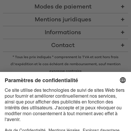
Modes de paiement
Mentions juridiques
Informations
Contact
* Tous les prix indiqués * comprennent la TVA et sont
hors frais
d\'expédition
et le cas échéant de remboursement, sauf mention
expresse contraire
* La marque nominative et les logos Bluetooth® sont des marques
commerciales déposées appartenant à Bluetooth SIG, Inc. et toute
utilisation de ces marques par Satisfyer GmbH est soumise à une licence.
Apple, le logo Apple et Apple Watch sont des marques commerciales
d’Apple Inc. Google Play et le logo Google Play sont des marques
commerciales de Google LLC.