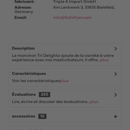
fabricant:
Triple A Import GmbH
Adresse:
Am Lenkwerk 3, 33615 Bielefeld,
Germany
Email:
info@Satisfyer.com
Description
Le manchon Tri Delights ajoute de la variété à votre
expérience avec nos masturbateurs. Il offre...
plus
Caractéristiques
Voir les caractéristiques
plus
Évaluations
265
Lire, écrire et discuter des évaluations...
plus
accessoires
10