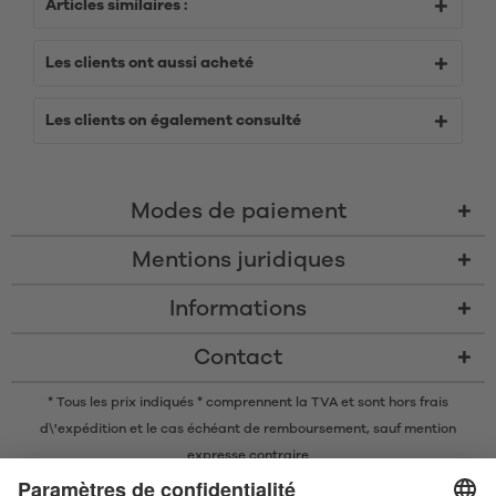
Articles similaires :
Les clients ont aussi acheté
Les clients on également consulté
Modes de paiement
Mentions juridiques
Informations
Contact
* Tous les prix indiqués * comprennent la TVA et sont
hors frais
d\'expédition
et le cas échéant de remboursement, sauf mention
expresse contraire
* La marque nominative et les logos Bluetooth® sont des marques