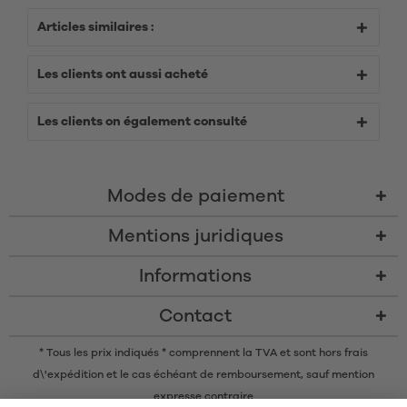
Articles similaires :
Les clients ont aussi acheté
Les clients on également consulté
Modes de paiement
Mentions juridiques
Informations
Contact
* Tous les prix indiqués * comprennent la TVA et sont
hors frais
d\'expédition
et le cas échéant de remboursement, sauf mention
expresse contraire