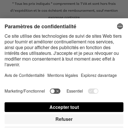
* Tous les prix indiqués * comprennent la TVA et sont
hors frais
d\'expédition
et le cas échéant de remboursement, sauf mention
expresse contraire
* La marque nominative et les logos Bluetooth® sont des marques
commerciales déposées appartenant à Bluetooth SIG, Inc. et toute
utilisation de ces marques par Satisfyer GmbH est soumise à une licence.
Apple, le logo Apple et Apple Watch sont des marques commerciales
d’Apple Inc. Google Play et le logo Google Play sont des marques
commerciales de Google LLC.
Accessibilité
Contact us today
Paramètres des cookies