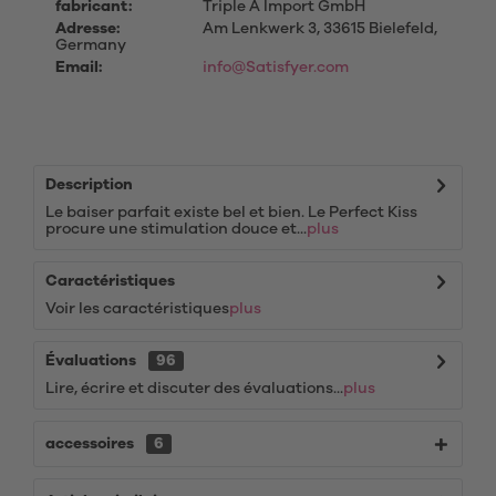
fabricant:
Triple A Import GmbH
Adresse:
Am Lenkwerk 3, 33615 Bielefeld,
Germany
Email:
info@Satisfyer.com
Description
Le baiser parfait existe bel et bien. Le Perfect Kiss
procure une stimulation douce et...
plus
Caractéristiques
Voir les caractéristiques
plus
Évaluations
96
Lire, écrire et discuter des évaluations...
plus
accessoires
6