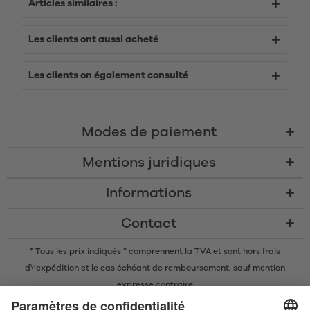
Articles similaires :
Les clients ont aussi acheté
Les clients on également consulté
Modes de paiement
Mentions juridiques
Informations
Contact
* Tous les prix indiqués * comprennent la TVA et sont
hors frais
d\'expédition
et le cas échéant de remboursement, sauf mention
expresse contraire
* La marque nominative et les logos Bluetooth® sont des marques