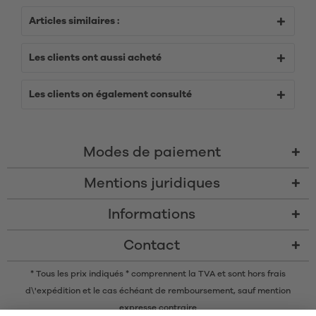
Articles similaires :
Les clients ont aussi acheté
Les clients on également consulté
Modes de paiement
Mentions juridiques
Informations
Contact
* Tous les prix indiqués * comprennent la TVA et sont
hors frais
d\'expédition
et le cas échéant de remboursement, sauf mention
expresse contraire