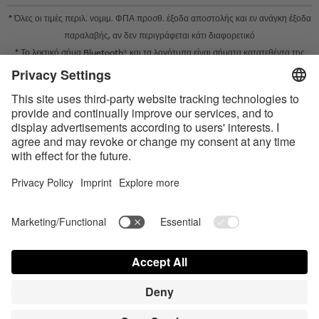
* Όλες οι τιμές περιλ. νομιμ. ΦΠΑ προσθ.
έξοδα αποστολής
και εν ανάγκη έξοδα
παραλαβής, αν δεν περιγράφεται κάτι διαφορετικό
* Το λεκτικό σήμα Bluetooth® και τα λογότυπα είναι σήματα κατατεθέντα της
Bluetooth SIG, Inc. και η χρήση τέτοιων σημάτων από την Satisfyer GmbH
πραγματοποιείται κατόπιν παραχώρησης σχετικής άδειας.
Το Apple, το λογότυπο Apple και το Apple Watch είναι εμπορικά σήματα της
Apple Inc. Το Google Play και το λογότυπο του Google Play είναι εμπορικά
σήματα της Google LLC.
Accessibility
Contact us today
Ρυθμίσεις cookie
FAQ
Οδηγίες χρήσης
Επικοινωνία
Σύνδεση Τύπου