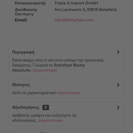
Κατασκευαστή:
Triple A Import GmbH
Διεύθυνση:
Am Lenkwerk 3, 33615 Bielefeld,
Germany
Email:
info@Satisfyer.com
Περιγραφή
Είσαι ακόμη νέος ή νέα στον κόσμο της πρωκτικής
διέγερσης; Γνώρισε το Satisfyer Booty
Absolute...
περισσότερα
Ιδιότητες
Δείτε τα χαρακτηριστικά
περισσότερα
Αξιολογήσεις
8
Διαβάστε, γράψτε και συζητήστε τις
αξιολογήσεις...
περισσότερα