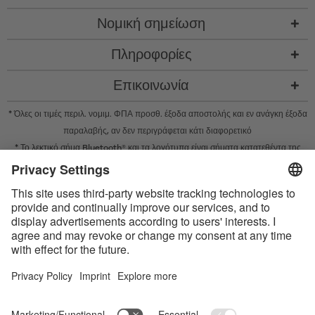
Νομική σημείωση
Πληροφορίες
Επικοινωνία
* Όλες οι τιμές περιλ. νομιμ. ΦΠΑ προσθ.
έξοδα αποστολής
και εν ανάγκη έξοδα
παραλαβής, αν δεν περιγράφεται κάτι διαφορετικό
* Το λεκτικό σήμα Bluetooth® και τα λογότυπα είναι σήματα κατατεθέντα της
Bluetooth SIG, Inc. και η χρήση τέτοιων σημάτων από την Satisfyer GmbH
πραγματοποιείται κατόπιν παραχώρησης σχετικής άδειας.
Το Apple, το λογότυπο Apple και το Apple Watch είναι εμπορικά σήματα της
Apple Inc. Το Google Play και το λογότυπο του Google Play είναι εμπορικά
σήματα της Google LLC.