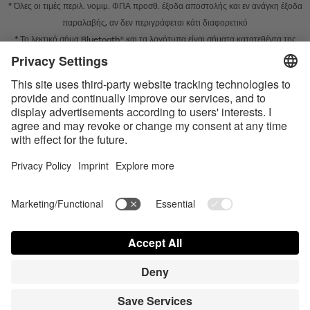
* Όλες οι τιμές περιλ. νομιμ. ΦΠΑ προσθ.
έξοδα αποστολής
και εν ανάγκη έξοδα
παραλαβής, αν δεν περιγράφεται κάτι διαφορετικό
* Το λεκτικό σήμα Bluetooth® και τα λογότυπα είναι σήματα κατατεθέντα της
Bluetooth SIG, Inc. και η χρήση τέτοιων σημάτων από την Satisfyer GmbH
πραγματοποιείται κατόπιν παραχώρησης σχετικής άδειας.
Το Apple, το λογότυπο Apple και το Apple Watch είναι εμπορικά σήματα της
Apple Inc. Το Google Play και το λογότυπο του Google Play είναι εμπορικά
σήματα της Google LLC.
Accessibility
Contact us today
Ρυθμίσεις cookie
FAQ
Οδηγίες χρήσης
Επικοινωνία
Σύνδεση Τύπου