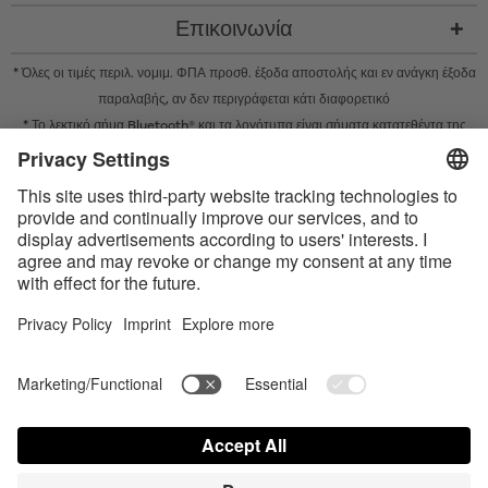
Επικοινωνία
* Όλες οι τιμές περιλ. νομιμ. ΦΠΑ προσθ.
έξοδα αποστολής
και εν ανάγκη έξοδα
παραλαβής, αν δεν περιγράφεται κάτι διαφορετικό
* Το λεκτικό σήμα Bluetooth® και τα λογότυπα είναι σήματα κατατεθέντα της
Bluetooth SIG, Inc. και η χρήση τέτοιων σημάτων από την Satisfyer GmbH
πραγματοποιείται κατόπιν παραχώρησης σχετικής άδειας.
Το Apple, το λογότυπο Apple και το Apple Watch είναι εμπορικά σήματα της
Apple Inc. Το Google Play και το λογότυπο του Google Play είναι εμπορικά
σήματα της Google LLC.