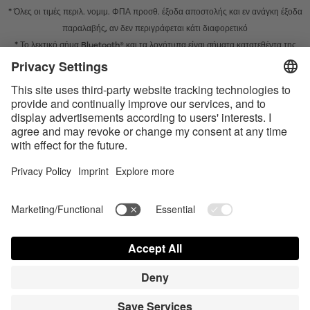
* Όλες οι τιμές περιλ. νομιμ. ΦΠΑ προσθ.
έξοδα αποστολής
και εν ανάγκη έξοδα
παραλαβής, αν δεν περιγράφεται κάτι διαφορετικό
* Το λεκτικό σήμα Bluetooth® και τα λογότυπα είναι σήματα κατατεθέντα της
Bluetooth SIG, Inc. και η χρήση τέτοιων σημάτων από την Satisfyer GmbH
πραγματοποιείται κατόπιν παραχώρησης σχετικής άδειας.
Το Apple, το λογότυπο Apple και το Apple Watch είναι εμπορικά σήματα της
Apple Inc. Το Google Play και το λογότυπο του Google Play είναι εμπορικά
σήματα της Google LLC.
Accessibility
Contact us today
Ρυθμίσεις cookie
FAQ
Οδηγίες χρήσης
Επικοινωνία
Σύνδεση Τύπου