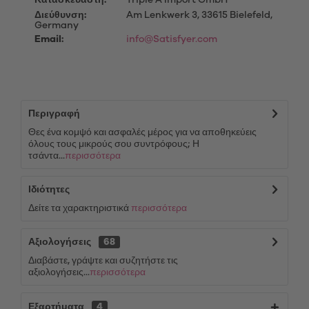
Κατασκευαστή:
Triple A Import GmbH
Διεύθυνση:
Am Lenkwerk 3, 33615 Bielefeld,
Germany
Email:
info@Satisfyer.com
Περιγραφή
Θες ένα κομψό και ασφαλές μέρος για να αποθηκεύεις
όλους τους μικρούς σου συντρόφους; Η
τσάντα...
περισσότερα
Ιδιότητες
Δείτε τα χαρακτηριστικά
περισσότερα
Αξιολογήσεις
68
Διαβάστε, γράψτε και συζητήστε τις
αξιολογήσεις...
περισσότερα
Εξαρτήματα
4