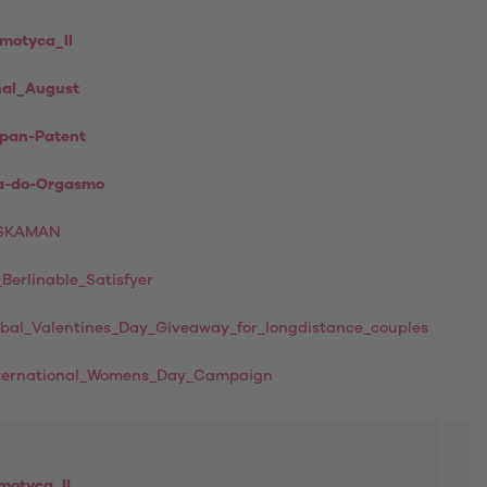
motyca_II
nal_August
pan-Patent
a-do-Orgasmo
ASKAMAN
Berlinable_Satisfyer
obal_Valentines_Day_Giveaway_for_longdistance_couples
nternational_Womens_Day_Campaign
motyca_II