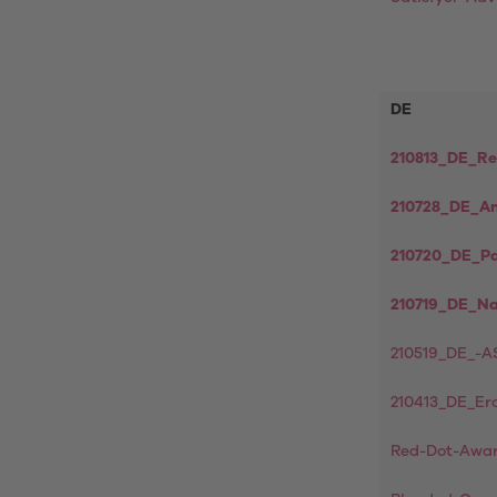
DE
210813_DE_Re
210728_DE_A
210720_DE_P
210719_DE_Na
210519_DE_-
210413_DE_Ero
Red-Dot-Awa