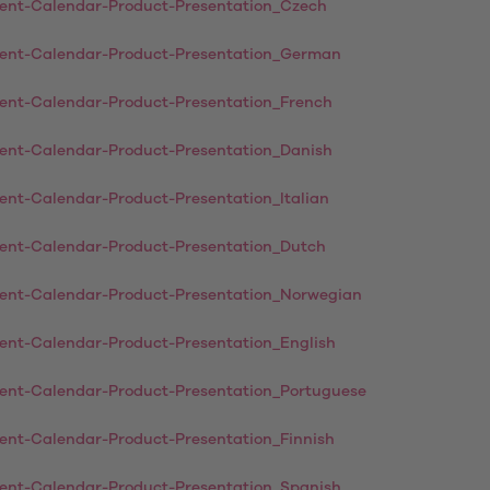
able Vibrators
Λάδι μασάζ
vent-Calendar-Product-Presentation_Czech
τές επαφής
Λιπαντικό τζελ
vent-Calendar-Product-Presentation_German
ing Vibrators
Αξεσουάρ
vent-Calendar-Product-Presentation_French
ς πολυτελείας
Κεφαλές για αλλαγή
oys
vent-Calendar-Product-Presentation_Danish
Καλώδια φόρτισης USB
Απολυμαντικά
ές αυνανισμού
ent-Calendar-Product-Presentation_Italian
Προϊόντα περιποίησης
oys
vent-Calendar-Product-Presentation_Dutch
Μανίκια για συσκευές αυνανισ
Sex Toy Storage
δια πέους
vent-Calendar-Product-Presentation_Norwegian
Προφυλακτικά
vent-Calendar-Product-Presentation_English
vent-Calendar-Product-Presentation_Portuguese
vent-Calendar-Product-Presentation_Finnish
vent-Calendar-Product-Presentation_Spanish