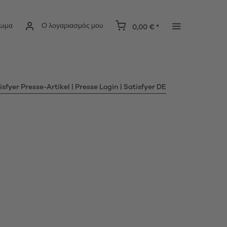
ίωμα
Ο λογαριασμός μου
0,00 € *
isfyer Presse-Artikel | Presse Login | Satisfyer DE