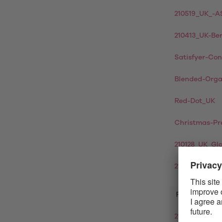
210519_UK_-
210413_UK-Ber
Satisfyer-Co
Blended-Org
Red-Dot_UK
Christmas-Pr
210128_UK_Gl
210308_UK_I
FR
210813_FR_Re