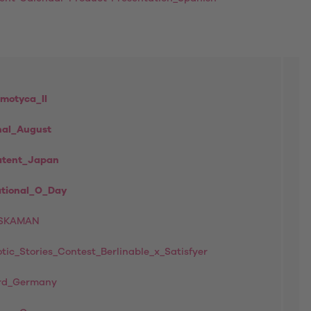
motyca_II
nal_August
atent_Japan
tional_O_Day
ASKAMAN
tic_Stories_Contest_Berlinable_x_Satisfyer
rd_Germany