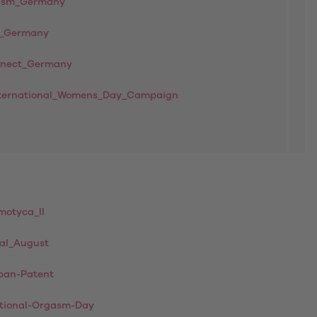
asm_Germany
e_Germany
nnect_Germany
nternational_Womens_Day_Campaign
motyca_II
al_August
pan-Patent
tional-Orgasm-Day