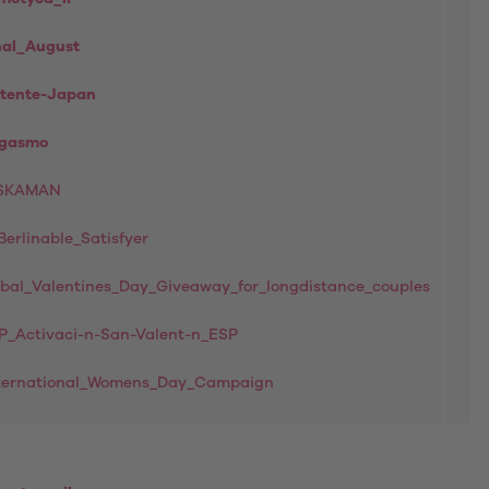
nal_August
tente-Japan
rgasmo
ASKAMAN
erlinable_Satisfyer
obal_Valentines_Day_Giveaway_for_longdistance_couples
P_Activaci-n-San-Valent-n_ESP
nternational_Womens_Day_Campaign