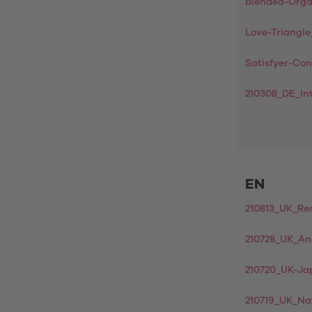
Blended-Org
Love-Triangl
Satisfyer-Co
210308_DE_I
EN
210813_UK_Re
210728_UK_An
210720_UK-Ja
210719_UK_Na