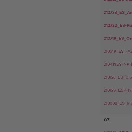
210728_ES_A
210720_ES-Pa
210719_ES_O
210519_ES_-
210413ES-NP-B
210128_ES_Gl
210129_ESP_N
210308_ES_I
CZ