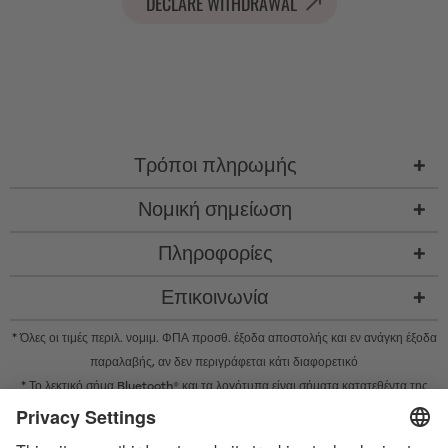
DECLARE WITHDRAWAL
Τρόποι πληρωμής
Νομική σημείωση
Πληροφορίες
Επικοινωνία
* Όλες οι τιμές περιλ. νομιμ. ΦΠΑ προσθ.
έξοδα αποστολής
και εν ανάγκη έξοδα
παραλαβής, αν δεν περιγράφεται κάτι διαφορετικό
* Το λεκτικό σήμα Bluetooth® και τα λογότυπα είναι σήματα κατατεθέντα της
Bluetooth SIG, Inc. και η χρήση τέτοιων σημάτων από την Satisfyer GmbH
πραγματοποιείται κατόπιν παραχώρησης σχετικής άδειας.