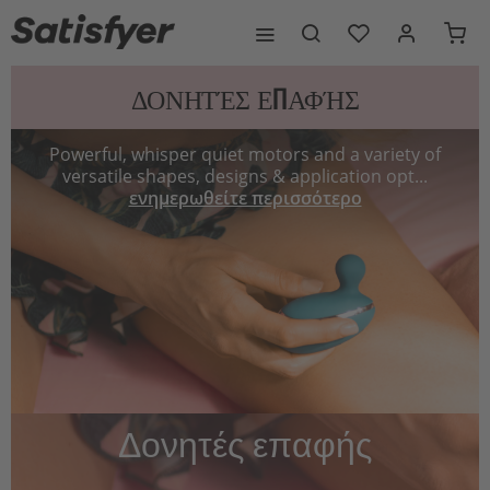
ΔΟΝΗΤΈΣ ΕΠΑΦΉΣ
Powerful, whisper quiet motors and a variety of
versatile shapes, designs & application opt...
ενημερωθείτε περισσότερο
Δονητές επαφής