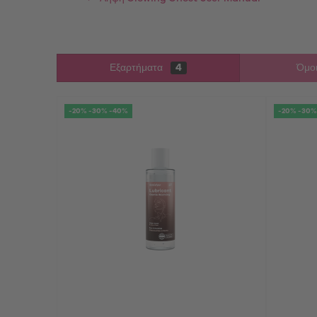
Εξαρτήματα
4
Όμοι
-20% -30% -40%
-20% -30%