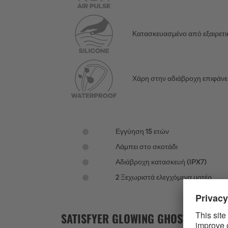
Κατασκευασμένο από εξαιρετικά 
Χάρη στην αδιάβροχη επιφάνει
Εγγύηση 15 ετών
Λάμπει στο σκοτάδι
Αδιάβροχη κατασκευή (IPX7)
2 Ξεχωριστά ελεγχόμενα μοτέρ
SATISFYER GLOWING GHOST: Ο