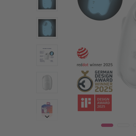
Wear
Γυάλινοι δονητές
Δονη
Ατσάλινοι δονητές
Warm
Ερωτικά βοηθήματα για ζευγάρια
Δονητέ
Δονητές για ζευγάρια
Vulva T
Πολυδονητές
Συσκευ
Τεχνολογία Air Pulse
Penis T
Κλειτοριδικά ερωτικά βοηθήματα
Δαχτυλί