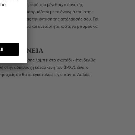
σχεδίαση και το μικρό του μέγεθος, ο δονητής
ο Satisfyer προσαρμόζεται με το άνοιγμά του στην
, εσύ αποφασίζεις την ένταση της απόλαυσής σου. Για
λέγχεται ακόμα και ανεξάρτητα, ώστε να μπορείς να
ΣΑ ΕΠΙΦΆΝΕΙΑ
ής κυμάτων πίεσης λάμπει στο σκοτάδι - έτσι δεν θα
η στην αδιάβροχη κατασκευή του (IPX7), είναι ο
νησυχείς ότι θα σε εγκαταλείψει για πάντα: Απλώς