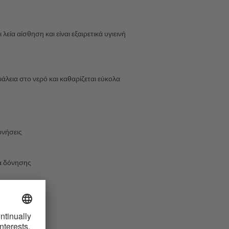
εία αίσθηση και είναι εξαιρετικά υγιεινή
άλεια στο νερό και καθαρίζεται εύκολα
ονήσεις
τα δόνησης