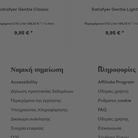
Satisfyer Gentle Classic
Satisfyer Gentle Light
εχόμενο:
0.15 Liter
(66,33 € * / 1 Liter)
Περιεχόμενο:
0.15 Liter
(66,33 € * / 1 
9,95 € *
9,95 € *
Νομική σημείωση
Πληροφορίες
Accessibility
Affiliate Program
Δήλωση προστασίας δεδομένων
Οδηγίες χρήστη
Περιεχόμενα της εγγύησης
Ρυθμίσεις cookie
Υποχρεώσεις πληροφόρησης
FAQ
Δικαίωμα ανάκλησης
Οδηγίες χρήσης
Στοιχεία εταιρείας
Επικοινωνία
ΓΟΣ
Σύνδεση Τύπου