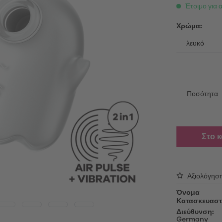
able Vibrators
Λάδι μασάζ
Έτοιμο για 
τές επαφής
Λιπαντικό τζελ
ing Vibrators
Χρώμα:
Αξεσουάρ
ς πολυτελείας
Κεφαλές για αλλαγή
oys
Καλώδια φόρτισης USB
Απολυμαντικά
ές αυνανισμού
Ποσότητα
Προϊόντα περιποίησης
oys
Μανίκια για συσκευές αυνανισ
Sex Toy Storage
δια πέους
Στο 
Προφυλακτικά
Αξιολόγησ
Όνομα
Κατασκευαστ
Διεύθυνση:
Germany