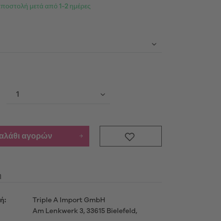
αποστολή μετά από 1-2 ημέρες
Προϊόντα
ενημερωθείτε περισσότερο
μού
καλάθι αγορών
η
ή:
Triple A Import GmbH
Am Lenkwerk 3, 33615 Bielefeld,