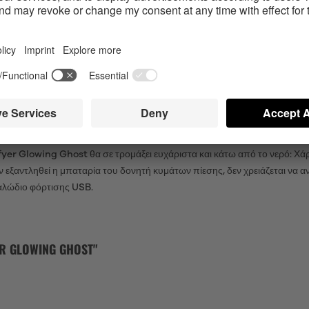
για όποιον έχει μικρή εμπειρία με ερωτικά βοηθήματα: Με τη χαριτωμένη 
 στην επιφάνειά του από μαλακή, φιλική προς το δέρμα σιλικόνη, αυτό τ
 πίεσης χωρίς καμία απολύτως επαφή. Χάρη στις 11 διαφορετικές εντάσεις
 τα 12 επιπλέον προγράμματα δόνησης με τα κύματα πίεσης. Η δόνηση ε
δονητή επαφής.
ΔΙΆΒΡΟΧΟΣ ΔΟΝΗΤΉΣ (IPX7) ΜΕ ΦΘΟΡΊΖΟΥ
 χαρακτηριστικό: Χάρη σε ένα φθορίζον στρώμα σιλικόνης, αυτός ο δονητ
fyer Glowing Ghost θα σε τρομάξει ευχάριστα και κάτω από το νερό: Χάρ
αν εξαντληθεί η μπαταρία του δονητή κυμάτων πίεσης, δεν χρειάζεται να α
καλώδιο φόρτισης USB.
 GLOWING GHOST"