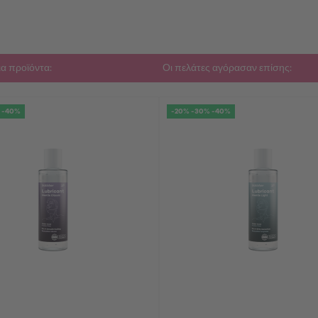
α προϊόντα:
Οι πελάτες αγόρασαν επίσης:
 -40%
-20% -30% -40%