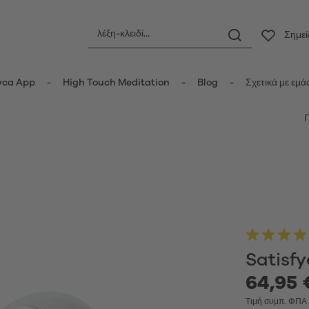
Σημε
yca App
High Touch Meditation
Blog
Σχετικά με εμά
ς
Πρωκτικά ερωτικά βοηθήματα
οριδικοί δονητές
Πρωκτικές σφήνες
τές κυμάτων πίεσης
Πρωκτικές μπίλιες
er Vibrators
Πρωκτικοί δονητές
ot Vibrators
Anal Douche
τής Wand
Μπάλες Kegel
Satisf
δονητές
τές rabbit-κουνελάκια
64,95 
Κυπελλάκια περιόδου
y Vibrators
Τιμή συμπ. ΦΠΑ