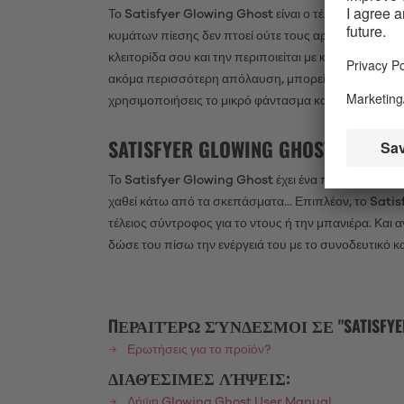
Το Satisfyer Glowing Ghost είναι ο τέλειος δονητής 
κυμάτων πίεσης δεν πτοεί ούτε τους αρχάριους. Χάρη
κλειτορίδα σου και την περιποιείται με καυτά κύματα
ακόμα περισσότερη απόλαυση, μπορείς να συνδυάσεις
χρησιμοποιήσεις το μικρό φάντασμα και ως κλασικό 
SATISFYER GLOWING GHOST: Α
Το Satisfyer Glowing Ghost έχει ένα πολύ ιδιαίτερο
χαθεί κάτω από τα σκεπάσματα... Επιπλέον, το Satis
τέλειος σύντροφος για το ντους ή την μπανιέρα. Και 
δώσε του πίσω την ενέργειά του με το συνοδευτικό 
ΠΕΡΑΙΤΈΡΩ ΣΎΝΔΕΣΜΟΙ ΣΕ "SATISFYER
Ερωτήσεις για το προϊόν?
ΔΙΑΘΈΣΙΜΕΣ ΛΉΨΕΙΣ:
Λήψη Glowing Ghost User Manual