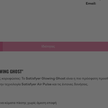
Email:
Ιδιότητες
ING GHOST"
ς κορυφώσεις: Το Satisfyer Glowing Ghost είναι η πιο πρόσφατη προσ
ην τεχνολογία Satisfyer Air Pulse και τις έντονες δονήσεις.
ντονα κύματα πίεσης χωρίς άμεση επαφή