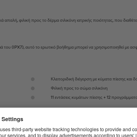
απαλή, φιλική προς το δέρμα σιλικόνη ιατρικής ποιότητας, που διαθέτει λ
ά του (IPX7), αυτό το ερωτικό βοήθημα μπορεί να χρησιμοποιηθεί με ασφ
Κλειτοριδική διέγερση με κύματα πίεσης και δ
Φιλική προς το σώμα σιλικόνη
11 εντάσεις κυμάτων πίεσης + 12 προγράμμα
 ΤΈΛΕΙΟΣ ΔΟΝΗΤΉΣ ΓΙΑ ΑΡΧΆΡΙΟΥΣ