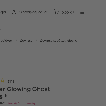
ίωμα
Ο λογαριασμός μου
0,00 € *
ς
Προϊόντα
Δονητές
Δονητές κυμάτων πίεσης
(
11
)
yer Glowing Ghost
€ *
 19%
πλέον έξοδα αποστολής