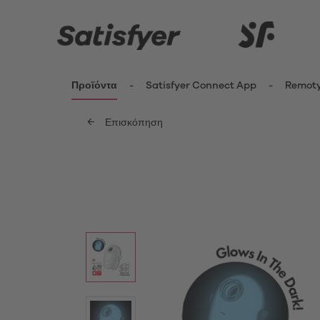
Προϊόντα
Satisfyer Connect App
Remot
Επισκόπηση
ενημερωθείτε περισσότερο
Καινοτομίες
Δονητέ
Κλειτ
Satisfyer Kiss Range
Δονη
New Pro 2 Generation 3
Fing
G-Sp
Satisfyer Sets
Δονη
Μίνι 
App Toys
Δονη
Satisfyer Cuties
Pant