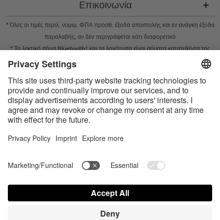
Επικοινωνία
* Όλες οι τιμές περιλ. νομιμ. ΦΠΑ προσθ.
έξοδα αποστολής
και εν ανάγκη έξοδα
παραλαβής, αν δεν περιγράφεται κάτι διαφορετικό
* Το λεκτικό σήμα Bluetooth® και τα λογότυπα είναι σήματα κατατεθέντα της
Bluetooth SIG, Inc. και η χρήση τέτοιων σημάτων από την Satisfyer GmbH
πραγματοποιείται κατόπιν παραχώρησης σχετικής άδειας.
Το Apple, το λογότυπο Apple και το Apple Watch είναι εμπορικά σήματα της
Apple Inc. Το Google Play και το λογότυπο του Google Play είναι εμπορικά
σήματα της Google LLC.
Accessibility
Contact us today
Ρυθμίσεις cookie
FAQ