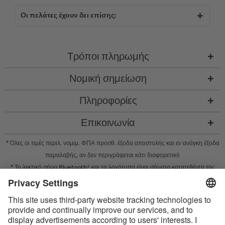
Οι πελάτες έχουν δει επίσης:
Τρόποι πληρωμής
Νομική σημείωση
Πληροφορίες
Επικοινωνία
* Όλες οι τιμές περιλ. νομιμ. ΦΠΑ προσθ.
έξοδα αποστολής
και εν ανάγκη έξοδα
παραλαβής, αν δεν περιγράφεται κάτι διαφορετικό
* Το λεκτικό σήμα Bluetooth® και τα λογότυπα είναι σήματα κατατεθέντα της
Bluetooth SIG, Inc. και η χρήση τέτοιων σημάτων από την Satisfyer GmbH
πραγματοποιείται κατόπιν παραχώρησης σχετικής άδειας.
Το Apple, το λογότυπο Apple και το Apple Watch είναι εμπορικά σήματα της
Apple Inc. Το Google Play και το λογότυπο του Google Play είναι εμπορικά