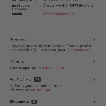
Κατασκευαστή:
Triple A Import GmbH
Διεύθυνση:
Am Lenkwerk 3, 33615 Bielefeld,
Germany
Email:
info@Satisfyer.com
Περιγραφή
Ψάχνεις για αυνανιστή αλλά δεν θες καθόλου τις μεγάλες
συσκευές; Τότε έχουμε το τέλειο ερωτικό...
περισσότερα
Ιδιότητες
Δείτε τα χαρακτηριστικά
περισσότερα
Αξιολογήσεις
47
Διαβάστε, γράψτε και συζητήστε τις
αξιολογήσεις...
περισσότερα
Εξαρτήματα
8