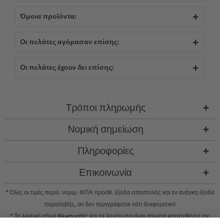
Όμοια προϊόντα:
Οι πελάτες αγόρασαν επίσης:
Οι πελάτες έχουν δει επίσης:
Τρόποι πληρωμής
Νομική σημείωση
Πληροφορίες
Επικοινωνία
* Όλες οι τιμές περιλ. νομιμ. ΦΠΑ προσθ.
έξοδα αποστολής
και εν ανάγκη έξοδα
παραλαβής, αν δεν περιγράφεται κάτι διαφορετικό
* Το λεκτικό σήμα Bluetooth® και τα λογότυπα είναι σήματα κατατεθέντα της