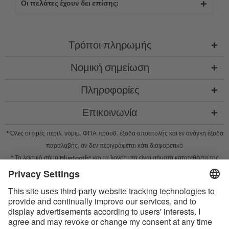
Οι πελάτες έχουν δει επίσης:
Τρόποι πληρωμής
Νομική σημείωση
Πληροφορίες
Επικοινωνία
* Όλες οι τιμές περιλ. νομιμ. ΦΠΑ προσθ.
έξοδα αποστολής
και εν ανάγκη έξοδα
παραλαβής, αν δεν περιγράφεται κάτι διαφορετικό
* Το λεκτικό σήμα Bluetooth® και τα λογότυπα είναι σήματα κατατεθέντα της
Bluetooth SIG, Inc. και η χρήση τέτοιων σημάτων από την Satisfyer GmbH
πραγματοποιείται κατόπιν παραχώρησης σχετικής άδειας.
Το Apple, το λογότυπο Apple και το Apple Watch είναι εμπορικά σήματα της
Apple Inc. Το Google Play και το λογότυπο του Google Play είναι εμπορικά
σήματα της Google LLC.