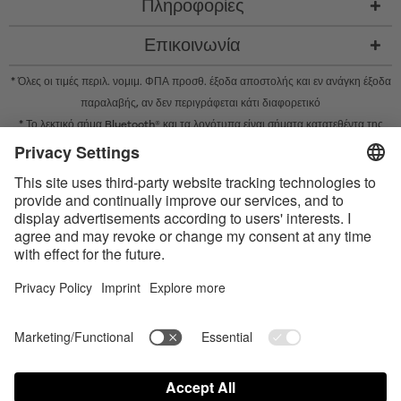
Πληροφορίες
Επικοινωνία
* Όλες οι τιμές περιλ. νομιμ. ΦΠΑ προσθ.
έξοδα αποστολής
και εν ανάγκη έξοδα
παραλαβής, αν δεν περιγράφεται κάτι διαφορετικό
* Το λεκτικό σήμα Bluetooth® και τα λογότυπα είναι σήματα κατατεθέντα της
Bluetooth SIG, Inc. και η χρήση τέτοιων σημάτων από την Satisfyer GmbH
πραγματοποιείται κατόπιν παραχώρησης σχετικής άδειας.
Το Apple, το λογότυπο Apple και το Apple Watch είναι εμπορικά σήματα της
Apple Inc. Το Google Play και το λογότυπο του Google Play είναι εμπορικά
σήματα της Google LLC.