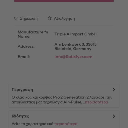
Σημείωση
Αξιολόγηση
Manufacturer's
Triple A Import GmbH
Name:
Am Lenkwerk 3, 33615
Address:
Bielefeld, Germany
Email:
info@Satisfyer.com
Περιγραφή
Ο κλασικός και κομψός Pro 2 Generation 2 λανσάρει την
αποκλειστική μας τεχνολογία Air-Pulse,...
περισσότερα
Ιδιότητες
Δείτε τα χαρακτηριστικά
περισσότερα