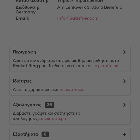
Κατασκευαστή:
Triple A Import GmbH
Διεύθυνση:
Am Lenkwerk 3, 33615 Bielefeld,
Germany
Email:
info@Satisfyer.com
Περιγραφή
Δώστε στον ανδρισμό σας μια αισθησιακή ώθηση με το
Rocket Ring μας. Το ιδιαίτερα εύκαμπτο...
περισσότερα
Ιδιότητες
Δείτε τα χαρακτηριστικά
περισσότερα
Αξιολογήσεις
36
Διαβάστε, γράψτε και συζητήστε τις
αξιολογήσεις...
περισσότερα
Εξαρτήματα
6