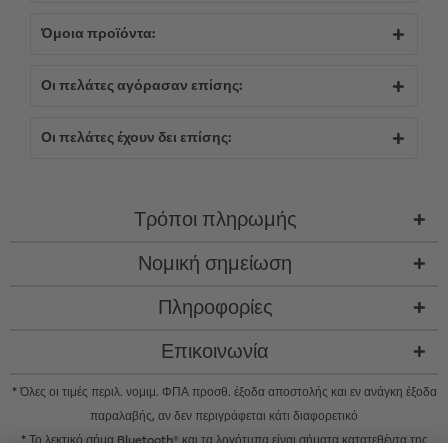
Όμοια προϊόντα:
Οι πελάτες αγόρασαν επίσης:
Οι πελάτες έχουν δει επίσης:
Τρόποι πληρωμής
Νομική σημείωση
Πληροφορίες
Επικοινωνία
* Όλες οι τιμές περιλ. νομιμ. ΦΠΑ προσθ.
έξοδα αποστολής
και εν ανάγκη έξοδα
παραλαβής, αν δεν περιγράφεται κάτι διαφορετικό
* Το λεκτικό σήμα Bluetooth® και τα λογότυπα είναι σήματα κατατεθέντα της