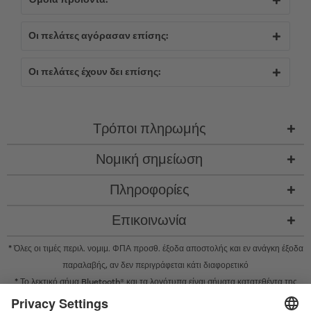
Όμοια προϊόντα:
Οι πελάτες αγόρασαν επίσης:
Οι πελάτες έχουν δει επίσης:
Τρόποι πληρωμής
Νομική σημείωση
Πληροφορίες
Επικοινωνία
* Όλες οι τιμές περιλ. νομιμ. ΦΠΑ προσθ.
έξοδα αποστολής
και εν ανάγκη έξοδα
παραλαβής, αν δεν περιγράφεται κάτι διαφορετικό
* Το λεκτικό σήμα Bluetooth® και τα λογότυπα είναι σήματα κατατεθέντα της
Bluetooth SIG, Inc. και η χρήση τέτοιων σημάτων από την Satisfyer GmbH