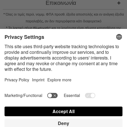
Επικοινωνία
* Όλες οι τιμές περιλ. νομιμ. ΦΠΑ προσθ.
έξοδα αποστολής
και εν ανάγκη έξοδα
παραλαβής, αν δεν περιγράφεται κάτι διαφορετικό
* Το λεκτικό σήμα Bluetooth® και τα λογότυπα είναι σήματα κατατεθέντα της
Bluetooth SIG, Inc. και η χρήση τέτοιων σημάτων από την Satisfyer GmbH
πραγματοποιείται κατόπιν παραχώρησης σχετικής άδειας.
Το Apple, το λογότυπο Apple και το Apple Watch είναι εμπορικά σήματα της
Apple Inc. Το Google Play και το λογότυπο του Google Play είναι εμπορικά
σήματα της Google LLC.
Accessibility
Contact us today
Ρυθμίσεις cookie
FAQ