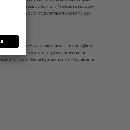
ίεσης με τη λειτουργία δόνησης: 11 εντάσεις κυμάτων
panda, μπορείς φυσικά να χρησιμοποιήσεις τις δύο
 τα hotspot σου. Αν και ακούγεται αρκετά ασυνήθιστο
 δονητή μαζί σου στο ντους ή στην μπανιέρα. Το
 νερό, ήπιο σαπούνι και λίγο καθαριστικό Toycleaner.