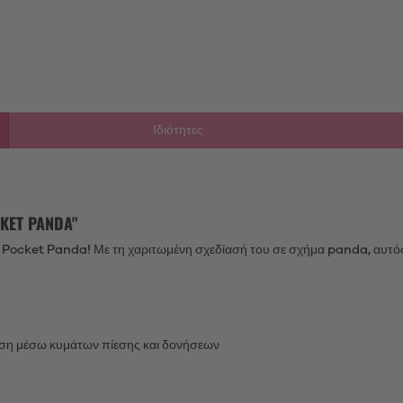
Ιδιότητες
ET PANDA"
Pocket Panda! Με τη χαριτωμένη σχεδίασή του σε σχήμα panda, αυτός ο
ερση μέσω κυμάτων πίεσης και δονήσεων