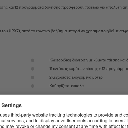
ίεσης και 12 προγράμματα δόνησης προσφέρουν ποικιλία για απόλυτη α
του (IPX7), αυτό το ερωτικό βοήθημα μπορεί να χρησιμοποιηθεί με ασφά
Κλειτοριδική διέγερση με κύματα πίεσης και 
11 εντάσεις κυμάτων πίεσης + 12 προγράμμ
2 ξεχωριστά ελεγχόμενα μοτέρ
Καθαρίζεται εύκολα
 ΤΈΛΕΙΟΣ ΔΟΝΗΤΉΣ ΚΥΜΆΤΩΝ ΠΊΕΣΗΣ ΓΙΑ 
ο, αλλά έχει και παντοδύναμο: Εξοπλισμένος με την τεχνολογία Satisfye