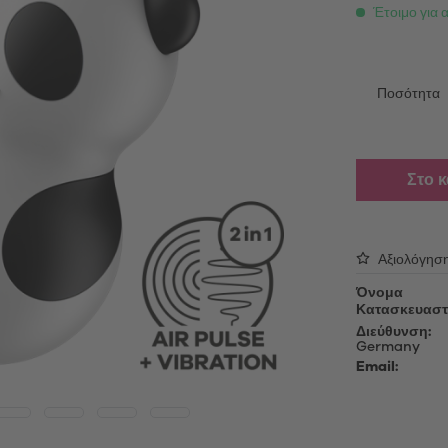
able Vibrators
Λάδι μασάζ
Έτοιμο για 
τές επαφής
Λιπαντικό τζελ
ing Vibrators
Αξεσουάρ
Ποσότητα
ς πολυτελείας
Κεφαλές για αλλαγή
oys
Καλώδια φόρτισης USB
Απολυμαντικά
Στο 
ές αυνανισμού
Προϊόντα περιποίησης
oys
Μανίκια για συσκευές αυνανισ
Sex Toy Storage
Αξιολόγησ
δια πέους
Προφυλακτικά
Όνομα
Κατασκευαστ
Διεύθυνση:
Germany
Email: