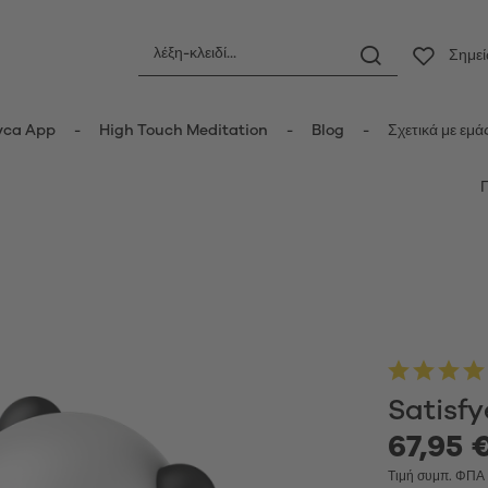
Σημε
yca App
High Touch Meditation
Blog
Σχετικά με εμά
ς
Πρωκτικά ερωτικά βοηθήματα
οριδικοί δονητές
Πρωκτικές σφήνες
τές κυμάτων πίεσης
Πρωκτικές μπίλιες
er Vibrators
Πρωκτικοί δονητές
ot Vibrators
Anal Douche
τής Wand
Μπάλες Kegel
Satisf
δονητές
τές rabbit-κουνελάκια
67,95 €
Κυπελλάκια περιόδου
y Vibrators
Τιμή συμπ. ΦΠΑ