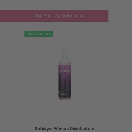
Οι πελάτες έχουν δει επίσης:
-20% -30% -40%
-20% -30% 
Satisfyer Woman Disinfectant
Sati