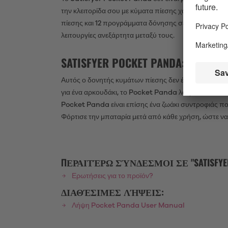
την κλειτορίδα σου με κύματα πίεσης χωρίς επαφή. Θ
πίεσης και 12 προγράμματα δόνησης σέ περιμένουν ν
λειτουργίες ανεξάρτητα μεταξύ τους.
SATISFYER POCKET PANDA: ΑΔΙ
Αυτός ο δονητής κυμάτων πίεσης δεν έχει γούνα, αλλά
για ένα αρκουδάκι, το Pocket Panda λατρεύει το κολ
Pocket Panda είναι επίσης ένα ζωάκι συντροφιάς που 
Φόρτισε την μπαταρία μετά από κάθε χρήση, ώστε να εί
ΠΕΡΑΙΤΈΡΩ ΣΎΝΔΕΣΜΟΙ ΣΕ "SATISFYER
Ερωτήσεις για το προϊόν?
ΔΙΑΘΈΣΙΜΕΣ ΛΉΨΕΙΣ:
Λήψη Pocket Panda User Manual