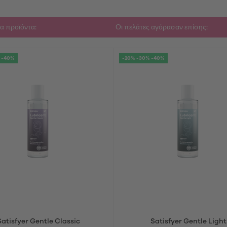
α προϊόντα:
Οι πελάτες αγόρασαν επίσης:
 -40%
-20% -30% -40%
Satisfyer Gentle Classic
Satisfyer Gentle Light