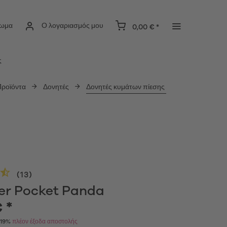
ίωμα
Ο λογαριασμός μου
0,00 € *
ς
Προϊόντα
Δονητές
Δονητές κυμάτων πίεσης
(
13
)
yer Pocket Panda
 *
 19%
πλέον έξοδα αποστολής