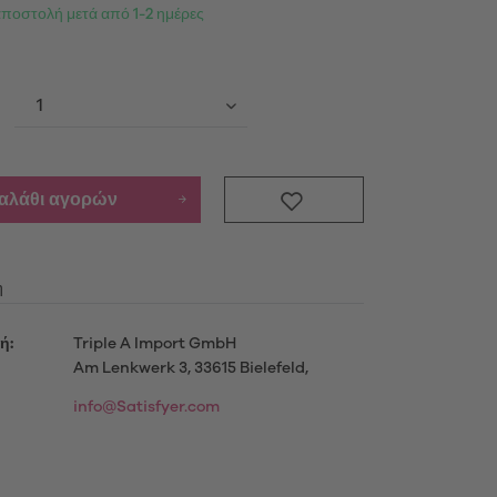
αποστολή μετά από 1-2 ημέρες
Προϊόντα
ενημερωθείτε περισσότερο
καλάθι αγορών
μού
η
ή:
Triple A Import GmbH
Am Lenkwerk 3, 33615 Bielefeld,
info@Satisfyer.com