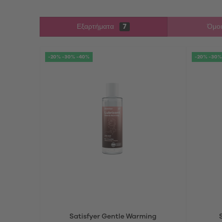
Εξαρτήματα
7
Όμοι
-20% -30% -40%
-20% -30%
Satisfyer Gentle Warming