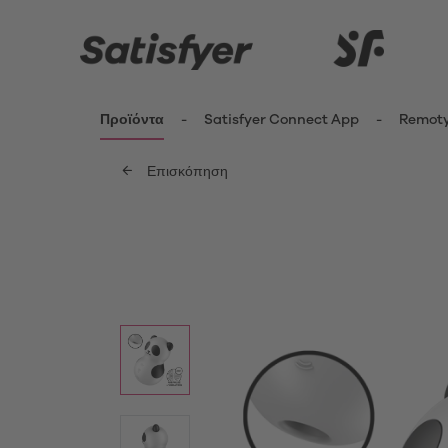
Προϊόντα
Satisfyer Connect App
Remot
Επισκόπηση
ενημερωθείτε περισσότερο
Καινοτομίες
Δονητέ
Κλειτ
Satisfyer Kiss Range
Δονη
New Pro 2 Generation 3
Fing
G-Sp
Satisfyer Sets
Δονη
Μίνι 
App Toys
Δονη
Satisfyer Cuties
Pant