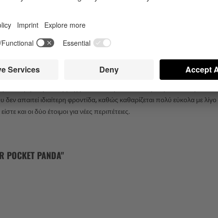
ες ακόμα περισσότερη κλειτοριδική διέγερση; Τότε συνδύασε τα κύματα π
α τα ανακαλύψεις. Και αν είσαι λάτρης του ασπρόμαυρου όπως και των 
ΆΒΡΟΧΟΣ (IPX7) ΔΟΝΗΤΉΣ ΕΠΑΦΉΣ
 μια επιφάνεια σιλικόνης που είναι ιδιαίτερα απαλή για το δέρμα σου και
ύμπι. Χάρη στην αδιάβροχη κατασκευή του (IPX7), μπορείς να πάρεις τον
δεν απαιτεί ιδιαίτερη φροντίδα, καθώς καθαρίζεται πολύ εύκολα με λίγο
στε και οι δύο έτοιμοι για νέες περιπέτειες.
 POCKET PANDA"