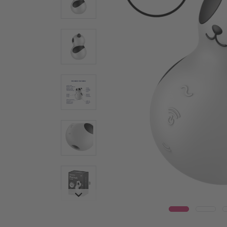
Wear
Γυάλινοι δονητές
Δονη
Ατσάλινοι δονητές
Warm
Ερωτικά βοηθήματα για ζευγάρια
Δονητέ
Δονητές για ζευγάρια
Vulva T
Πολυδονητές
Συσκευ
Τεχνολογία Air Pulse
Penis T
Κλειτοριδικά ερωτικά βοηθήματα
Δαχτυλί