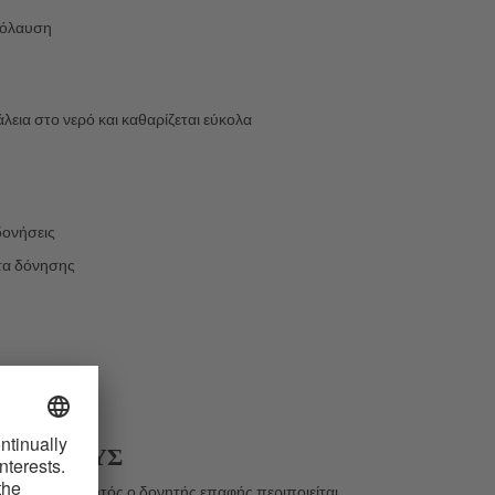
πόλαυση
λεια στο νερό και καθαρίζεται εύκολα
δονήσεις
ατα δόνησης
ΑΡΧΆΡΙΟΥΣ
r Air Pulse, αυτός ο δονητής επαφής περιποιείται