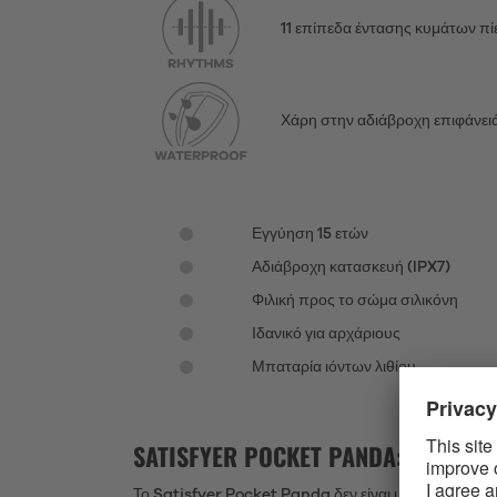
11 επίπεδα έντασης κυμάτων π
Χάρη στην αδιάβροχη επιφάνειά 
Εγγύηση 15 ετών
Αδιάβροχη κατασκευή (IPX7)
Φιλική προς το σώμα σιλικόνη
Ιδανικό για αρχάριους
Μπαταρία ιόντων λιθίου
SATISFYER POCKET PANDA: Ο
Το Satisfyer Pocket Panda δεν είναι μόνο χαριτωμέν