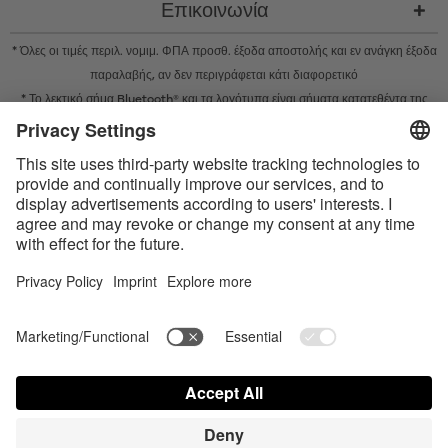
Επικοινωνία
* Όλες οι τιμές περιλ. νομιμ. ΦΠΑ προσθ.
έξοδα αποστολής
και εν ανάγκη έξοδα
παραλαβής, αν δεν περιγράφεται κάτι διαφορετικό
* Το λεκτικό σήμα Bluetooth® και τα λογότυπα είναι σήματα κατατεθέντα της
Bluetooth SIG, Inc. και η χρήση τέτοιων σημάτων από την Satisfyer GmbH
πραγματοποιείται κατόπιν παραχώρησης σχετικής άδειας.
Το Apple, το λογότυπο Apple και το Apple Watch είναι εμπορικά σήματα της
Apple Inc. Το Google Play και το λογότυπο του Google Play είναι εμπορικά
σήματα της Google LLC.
Accessibility
Contact us today
Ρυθμίσεις cookie
FAQ