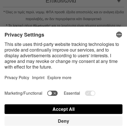
Επικοινωνία
* Όλες οι τιμές περιλ. νομιμ. ΦΠΑ προσθ.
έξοδα αποστολής
και εν ανάγκη έξοδα
παραλαβής, αν δεν περιγράφεται κάτι διαφορετικό
* Το λεκτικό σήμα Bluetooth® και τα λογότυπα είναι σήματα κατατεθέντα της
Bluetooth SIG, Inc. και η χρήση τέτοιων σημάτων από την Satisfyer GmbH
πραγματοποιείται κατόπιν παραχώρησης σχετικής άδειας.
Το Apple, το λογότυπο Apple και το Apple Watch είναι εμπορικά σήματα της
Apple Inc. Το Google Play και το λογότυπο του Google Play είναι εμπορικά
σήματα της Google LLC.
Accessibility
Contact us today
Ρυθμίσεις cookie
FAQ