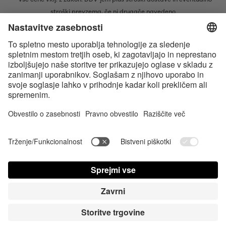
stroški prevzema, če ni drugače navedeno
* Besedna znamka in logotipi Bluetooth® so zaščitene blagovne znamke v
lasti družbe Bluetooth SIG, Inc., ki je podjetju Satisfyer GmbH podelila
licenco za njihovo uporabo.
Apple, logotip Apple in Apple Watch so blagovne znamke družbe Apple
Inc. Google Play in logotip Google Play sta blagovni znamki družbe
Google LLC.
Accessibility
Contact us today
Nastavitve piškotkov
FAQ
Navodila za uporabo
Stik
Cene Prijava
© Triple A Marketing GmbH