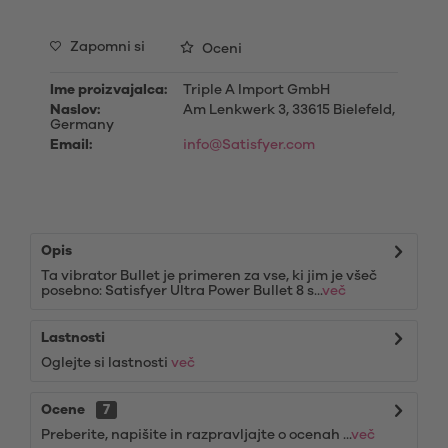
Zapomni si
Oceni
Ime proizvajalca:
Triple A Import GmbH
Naslov:
Am Lenkwerk 3, 33615 Bielefeld,
Germany
Email:
info@Satisfyer.com
Opis
Ta vibrator Bullet je primeren za vse, ki jim je všeč
posebno: Satisfyer Ultra Power Bullet 8 s...
več
Lastnosti
Oglejte si lastnosti
več
Ocene
7
Preberite, napišite in razpravljajte o ocenah ...
več