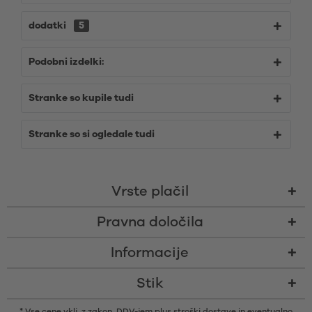
dodatki
5
Podobni izdelki:
Stranke so kupile tudi
Stranke so si ogledale tudi
Vrste plačil
Pravna določila
Informacije
Stik
* Vse cene vklj. z zakon. DDV-jem plus
stroški dostave
in eventualno