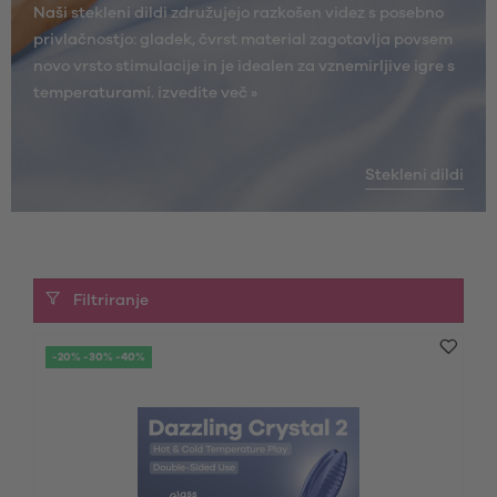
Naši stekleni dildi združujejo razkošen videz s posebno
privlačnostjo: gladek, čvrst material zagotavlja povsem
novo vrsto stimulacije in je idealen za vznemirljive igre s
temperaturami.
izvedite več »
Stekleni dildi
Filtriranje
-20% -30% -40%