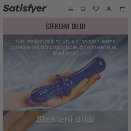
STEKLENI DILDI
Naši stekleni dildi združujejo razkošen videz s
posebno privlačnostjo: gladek, čvrst material za...
izvedite več
Stekleni dildi