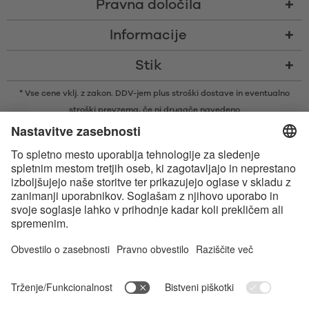
Pravna določila
Informacije
Stik
* Vse cene vklj. z zakon. DDV-jem plus
stroški dostave
in eventualno
stroški prevzema, če ni drugače navedeno
* Besedna znamka in logotipi Bluetooth® so zaščitene blagovne znamke v
lasti družbe Bluetooth SIG, Inc., ki je podjetju Satisfyer GmbH podelila
licenco za njihovo uporabo.
Apple, logotip Apple in Apple Watch so blagovne znamke družbe Apple
Inc. Google Play in logotip Google Play sta blagovni znamki družbe
Google LLC.