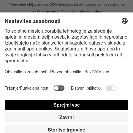
* Vse cene vklj. z zakon. DDV-jem plus
stroški dostave
in eventualno
stroški prevzema, če ni drugače navedeno
* Besedna znamka in logotipi Bluetooth® so zaščitene blagovne znamke v
lasti družbe Bluetooth SIG, Inc., ki je podjetju Satisfyer GmbH podelila
licenco za njihovo uporabo.
Apple, logotip Apple in Apple Watch so blagovne znamke družbe Apple
Inc. Google Play in logotip Google Play sta blagovni znamki družbe
Google LLC.
Accessibility
Contact us today
Nastavitve piškotkov
FAQ
Navodila za uporabo
Stik
Cene Prijava