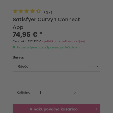
(
37
)
Satisfyer Curvy 1 Connect
App
74,95 € *
Cena vklj. 22% DDV
s pribitkom stroškov pošiljanja
Pripravljeno za odpremo po 1–2 dneh
Barva:
Količina
V nakupovalno košarico