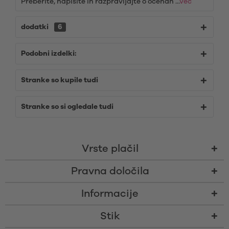
Preberite, napišite in razpravljajte o ocenah ...
več
dodatki
6
Podobni izdelki:
Stranke so kupile tudi
Stranke so si ogledale tudi
Vrste plačil
Pravna določila
Informacije
Stik