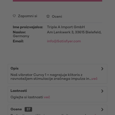
Zapomni si
Oceni
Ime proizvajalca:
Triple A Import GmbH
Naslov:
Am Lenkwerk 3, 33615 Bielefeld,
Germany
Email:
info@Satisfyer.com
Opis
Naš vibrator Curvy 1 + nagrajuje klitoris z
ravnotežjem stimulacije zračnega impulza in...
več
Lastnosti
Oglejte si lastnosti
več
Ocene
37