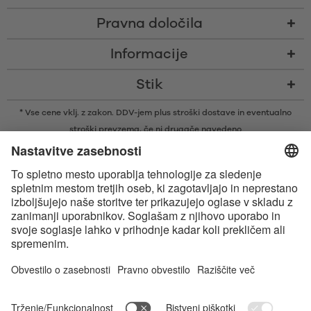
Pravna določila
Informacije
Stik
* Vse cene vklj. z zakon. DDV-jem plus
stroški dostave
in eventualno
stroški prevzema, če ni drugače navedeno
* Besedna znamka in logotipi Bluetooth® so zaščitene blagovne znamke v
lasti družbe Bluetooth SIG, Inc., ki je podjetju Satisfyer GmbH podelila
licenco za njihovo uporabo.
Apple, logotip Apple in Apple Watch so blagovne znamke družbe Apple
Inc. Google Play in logotip Google Play sta blagovni znamki družbe
Google LLC.