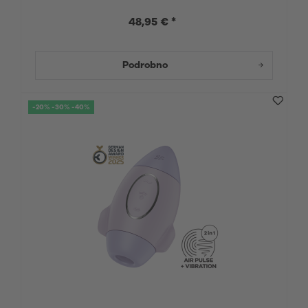
48,95 € *
Podrobno
-20% -30% -40%