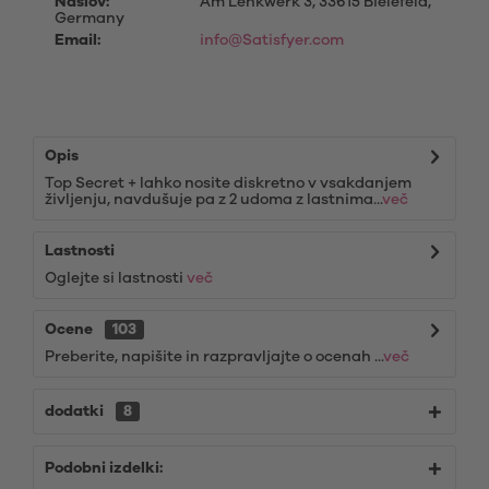
Naslov:
Am Lenkwerk 3, 33615 Bielefeld,
Germany
Email:
info@Satisfyer.com
Opis
Top Secret + lahko nosite diskretno v vsakdanjem
življenju, navdušuje pa z 2 udoma z lastnima...
več
Lastnosti
Oglejte si lastnosti
več
Ocene
103
Preberite, napišite in razpravljajte o ocenah ...
več
dodatki
8
Podobni izdelki: