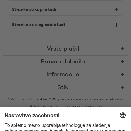
Stranke so kupile tudi
Stranke so si ogledale tudi
Vrste plačil
Pravna določila
Informacije
Stik
* Vse cene vklj. z zakon. DDV-jem plus
stroški dostave
in eventualno
stroški prevzema, če ni drugače navedeno
* Besedna znamka in logotipi Bluetooth® so zaščitene blagovne znamke v
lasti družbe Bluetooth SIG, Inc., ki je podjetju Satisfyer GmbH podelila
licenco za njihovo uporabo.