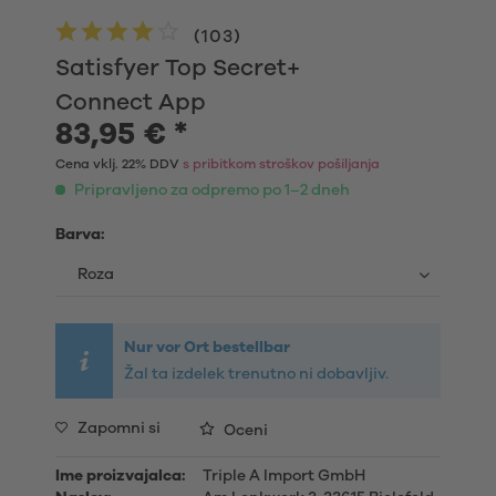
(
103
)
Satisfyer Top Secret+
Connect App
83,95 € *
Cena vklj. 22% DDV
s pribitkom stroškov pošiljanja
Pripravljeno za odpremo po 1–2 dneh
Barva:
Nur vor Ort bestellbar
Žal ta izdelek trenutno ni dobavljiv.
Zapomni si
Oceni
Ime proizvajalca:
Triple A Import GmbH