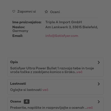
Zapomni si
Oceni
Ime proizvajalca:
Triple A Import GmbH
Naslov:
Am Lenkwerk 3, 33615 Bielefeld,
Germany
Email:
info@Satisfyer.com
Opis
Satisfyer Ultra Power Bullet 1 razvaja tebe in tvoje
vroče točke z zaobljeno konico s široko...
več
Lastnosti
Oglejte si lastnosti
več
Ocene
4
Preberite, napišite in razpravljajte o ocenah ...
več