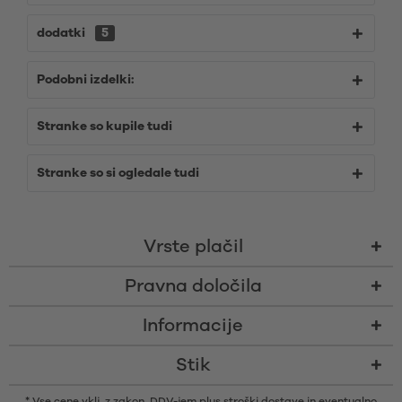
dodatki
5
Podobni izdelki:
Stranke so kupile tudi
Stranke so si ogledale tudi
Vrste plačil
Pravna določila
Informacije
Stik
* Vse cene vklj. z zakon. DDV-jem plus
stroški dostave
in eventualno