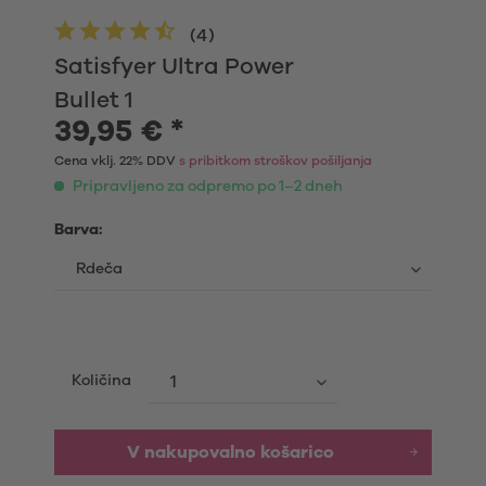
(
4
)
Satisfyer Ultra Power
Bullet 1
39,95 € *
Cena vklj. 22% DDV
s pribitkom stroškov pošiljanja
Pripravljeno za odpremo po 1–2 dneh
Barva:
Količina
V nakupovalno košarico