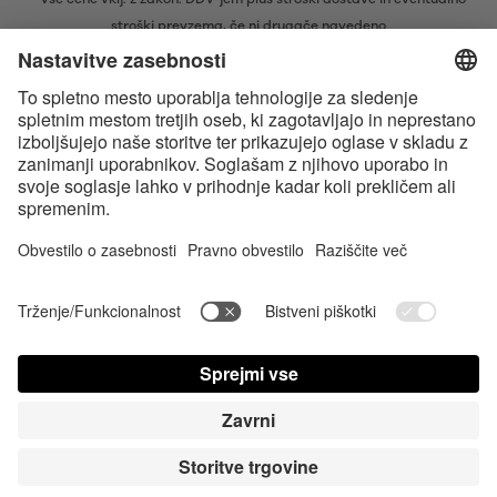
stroški prevzema, če ni drugače navedeno
* Besedna znamka in logotipi Bluetooth® so zaščitene blagovne znamke v
lasti družbe Bluetooth SIG, Inc., ki je podjetju Satisfyer GmbH podelila
licenco za njihovo uporabo.
Apple, logotip Apple in Apple Watch so blagovne znamke družbe Apple
Inc. Google Play in logotip Google Play sta blagovni znamki družbe
Google LLC.
Accessibility
Contact us today
Nastavitve piškotkov
FAQ
Navodila za uporabo
Stik
Cene Prijava
© Triple A Marketing GmbH