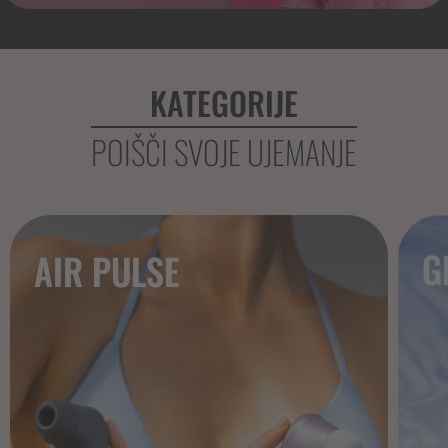
KATEGORIJE
POIŠČI SVOJE UJEMANJE
G
AIR PULSE