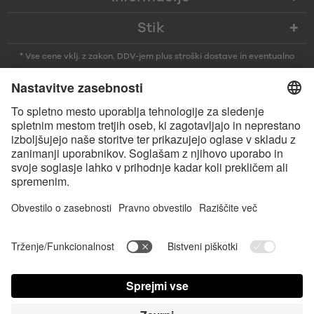
Stik
* Vse cene vklj. z zakon. DDV-jem plus
stroški dostave
in eventualno
stroški prevzema, če ni drugače navedeno
* Besedna znamka in logotipi Bluetooth® so zaščitene blagovne znamke v
lasti družbe Bluetooth SIG, Inc., ki je podjetju Satisfyer GmbH podelila
licenco za njihovo uporabo.
Apple, logotip Apple in Apple Watch so blagovne znamke družbe Apple
Inc. Google Play in logotip Google Play sta blagovni znamki družbe
Google LLC.