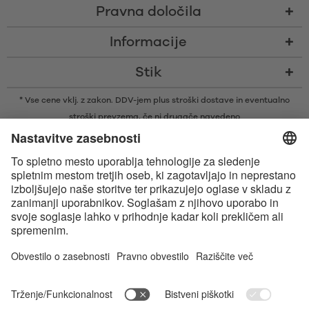
Pravna določila
Informacije
Stik
* Vse cene vklj. z zakon. DDV-jem plus
stroški dostave
in eventualno
stroški prevzema, če ni drugače navedeno
* Besedna znamka in logotipi Bluetooth® so zaščitene blagovne znamke v
lasti družbe Bluetooth SIG, Inc., ki je podjetju Satisfyer GmbH podelila
licenco za njihovo uporabo.
Apple, logotip Apple in Apple Watch so blagovne znamke družbe Apple
Inc. Google Play in logotip Google Play sta blagovni znamki družbe
Google LLC.